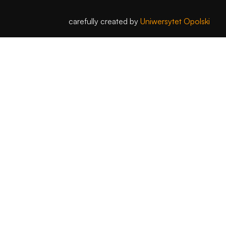
carefully created by
Uniwersytet Opolski