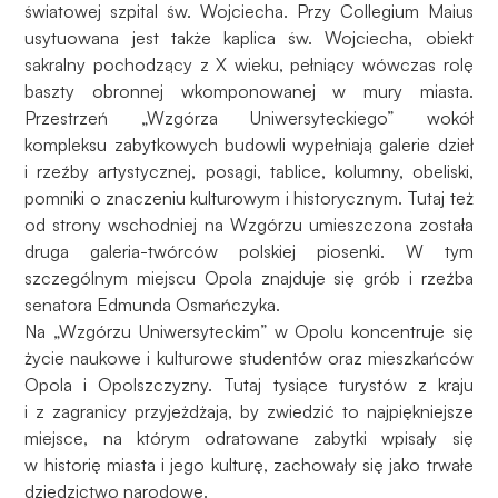
światowej szpital św. Wojciecha. Przy Collegium Maius
usytuowana jest także kaplica św. Wojciecha, obiekt
sakralny pochodzący z X wieku, pełniący wówczas rolę
baszty obronnej wkomponowanej w mury miasta.
Przestrzeń „Wzgórza Uniwersyteckiego” wokół
kompleksu zabytkowych budowli wypełniają galerie dzieł
i rzeźby artystycznej, posągi, tablice, kolumny, obeliski,
pomniki o znaczeniu kulturowym i historycznym. Tutaj też
od strony wschodniej na Wzgórzu umieszczona została
druga galeria-twórców polskiej piosenki. W tym
szczególnym miejscu Opola znajduje się grób i rzeźba
senatora Edmunda Osmańczyka.
Na „Wzgórzu Uniwersyteckim” w Opolu koncentruje się
życie naukowe i kulturowe studentów oraz mieszkańców
Opola i Opolszczyzny. Tutaj tysiące turystów z kraju
i z zagranicy przyjeżdżają, by zwiedzić to najpiękniejsze
miejsce, na którym odratowane zabytki wpisały się
w historię miasta i jego kulturę, zachowały się jako trwałe
dziedzictwo narodowe.