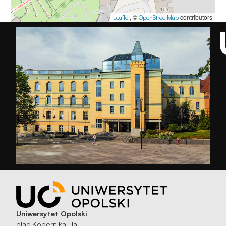
, ©
contributors
Leaflet
OpenStreetMap
Uniwersytet Opolski
plac Kopernika 11a