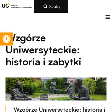
Szukaj
Otwórz pasek narzędzi
Wzgórze
Uniwersyteckie:
historia i zabytki
”Wzgórze Uniwersyteckie: historia i