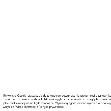
Uniwersytet Opolski przywiązuje dużą wagę do poszanowania prywatności użytkowników 
ciasteczka). Cookies to małe pliki tekstowe wysyłane przez serwis do przeglądarki in
jakie cookies opcjonalne będą stosowane. Wyrażoną zgodę można wycofać w dowolnym
wszystkie. Więcej informacji:
Polityka prywatności