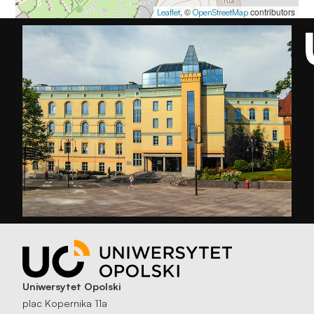
, ©
contributors
Leaflet
OpenStreetMap
Uniwersytet Opolski
plac Kopernika 11a