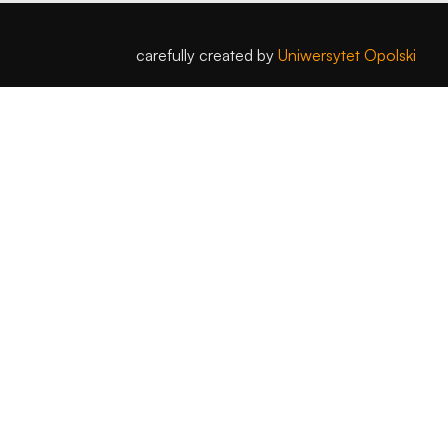
carefully created by
Uniwersytet Opolski