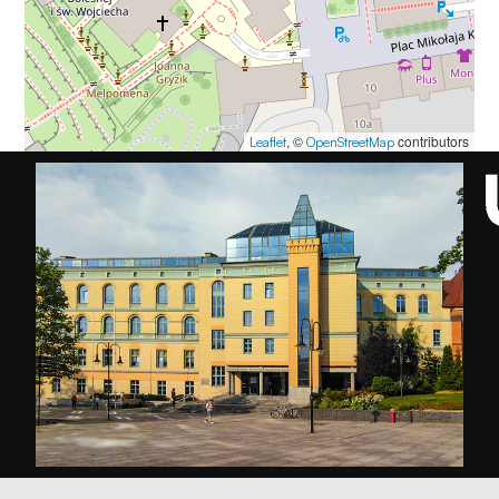
, ©
contributors
Leaflet
OpenStreetMap