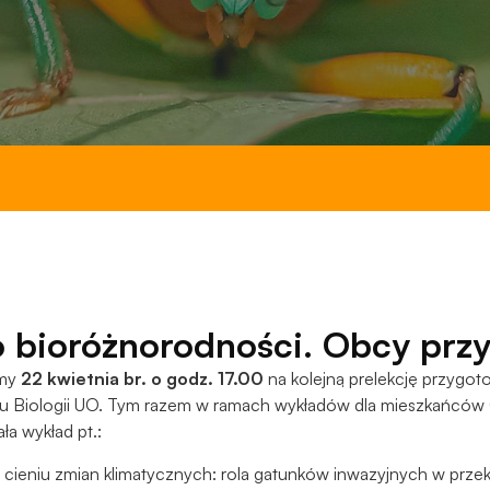
do
funkcjonowania
strony
internetowej.
Statystyka
Abyśmy mogli
poprawić
funkcjonalność
i strukturę
strony
internetowej,
na podstawie
 bioróżnorodności. Obcy prz
tego, jak
strona jest
amy
22 kwietnia br. o godz. 17.00
na kolejną prelekcję przygo
używana.
tu Biologii UO. Tym razem w ramach wykładów dla mieszkańców
a wykład pt.:
Doświadczenie
cieniu zmian klimatycznych: rola gatunków inwazyjnych w przek