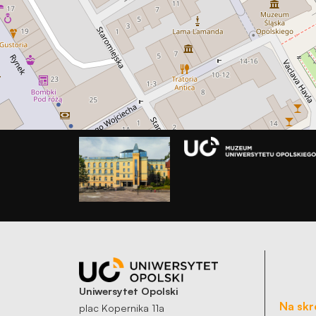
Uniwersytet Opolski
Na skr
plac Kopernika 11a