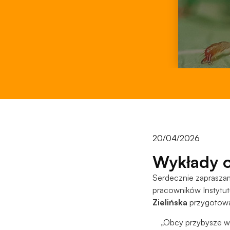
20/04/2026
Wykłady o
Serdecznie zaprasz
pracowników Instytu
Zielińska
przygotował
„Obcy przybysze w 