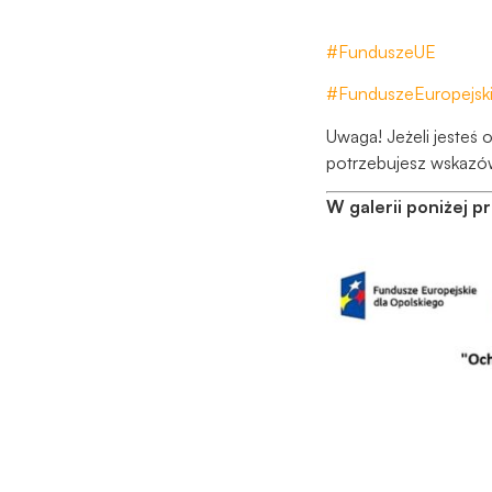
#FunduszeUE
#FunduszeEuropejsk
Uwaga! Jeżeli jesteś
potrzebujesz wskazó
W galerii poniżej p