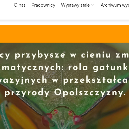
O nas
Pracownicy
Wystawy stałe
Archiwum wy
Konieczne
Te pliki cookie
nie są
opcjonalne. Są
one potrzebne