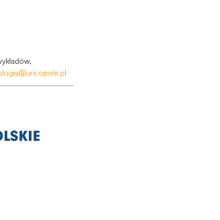
wykładów,
ologia@uni.opole.pl