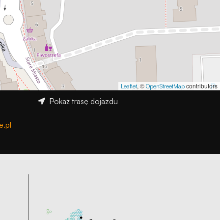
, ©
contributors
Leaflet
OpenStreetMap
Pokaż trasę dojazdu
.pl