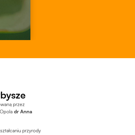
ybysze
towaną przez
 Opola
dr Anna
ształcaniu przyrody