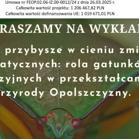
podczas
odwiedzania naszej
strony, zwiększasz
szansę na
zobaczenie
spersonalizowanych
treści i ofert.