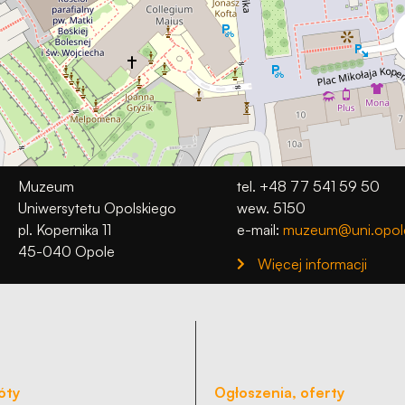
Muzeum
tel. +48 77 541 59 50
Uniwersytetu Opolskiego
wew. 5150
pl. Kopernika 11
e-mail:
muzeum@uni.opole
45-040 Opole
Więcej informacji
óty
Ogłoszenia, oferty