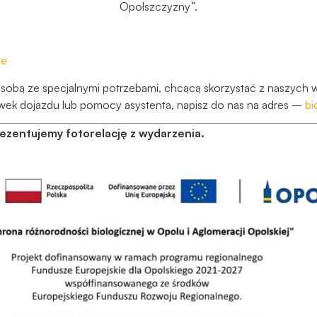
Aby nasza
Opolszczyzny”.
strona
internetowa
działała jak
ie
najlepiej
podczas
 osobą ze specjalnymi potrzebami, chcącą skorzystać z naszych 
twojego
wek dojazdu lub pomocy asystenta, napisz do nas na adres –
bi
przejścia na nią.
Jeśli odrzucisz
rezentujemy fotorelację z wydarzenia.
te pliki cookie,
niektóre funkcje
znikną ze strony
internetowej.
Marketing
Udostępniając
swoje
zainteresowania i
zachowania