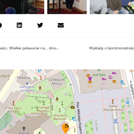
Wykłady o bioróżnorodności. Wielkie polowanie na… dinozaury
Wykłady o bioróżnorodnośc