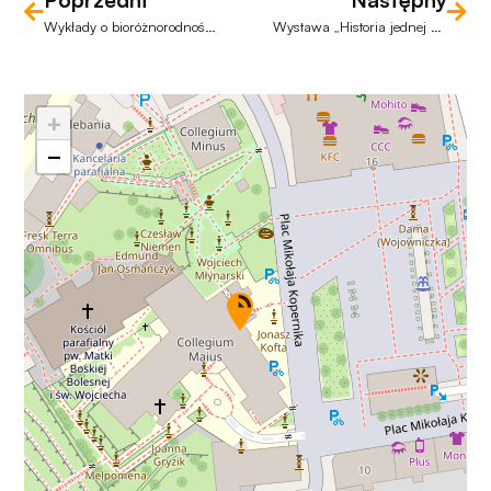
Wykłady o bioróżnorodności. Obcy przybysze
Wystawa „Historia jednej odznaki” – cz. 6
+
−