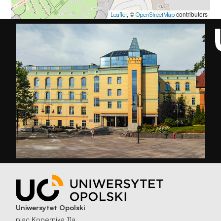
, ©
contributors
Leaflet
OpenStreetMap
Uniwersytet Opolski
plac Kopernika 11a