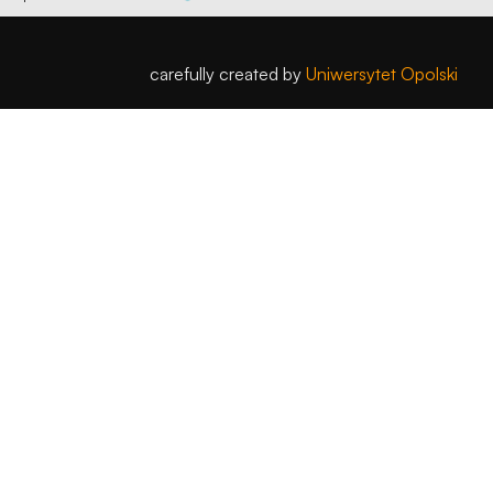
carefully created by
Uniwersytet Opolski