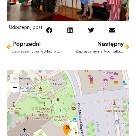
Udostępnij post
Poprzedni
Następny
Zapraszamy na wykład prof. Dariusza Mana o „inteligentnych” lekach
Zapraszamy na Noc Kultury do Muzeum UO
+
−