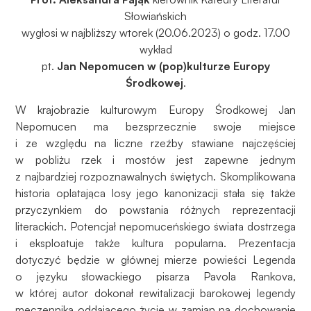
Słowiańskich
wygłosi w najbliższy wtorek (20.06.2023) o godz. 17.00
wykład
pt.
Jan Nepomucen w (pop)kulturze Europy
Środkowej
.
W krajobrazie kulturowym Europy Środkowej Jan
Nepomucen ma bezsprzecznie swoje miejsce
i ze względu na liczne rzeźby stawiane najczęściej
w pobliżu rzek i mostów jest zapewne jednym
z najbardziej rozpoznawalnych świętych. Skomplikowana
historia oplatająca losy jego kanonizacji stała się także
przyczynkiem do powstania różnych reprezentacji
literackich. Potencjał nepomuceńskiego świata dostrzega
i eksploatuje także kultura popularna. Prezentacja
dotyczyć będzie w głównej mierze powieści Legenda
o języku słowackiego pisarza Pavola Rankova,
w której autor dokonał rewitalizacji barokowej legendy
męczennika oddającego życie w zamian na dochowanie