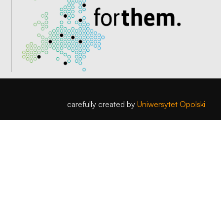
carefully created by
Uniwersytet Opolski