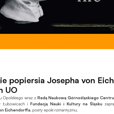
do
funkcjonowania
strony
internetowej.
Statystyka
Abyśmy mogli
poprawić
funkcjonalność
i strukturę
strony
internetowej,
na podstawie
ie popiersia Josepha von Eic
tego, jak
strona jest
m UO
używana.
u Opolskiego wraz z
Radą Naukową Górnośląskiego Centrum
 Łubowicach i
Fundacją Nauki i Kultury na Śląsku
zapra
Doświadczenie
on Eichendorffa
, poety epoki romantyzmu.