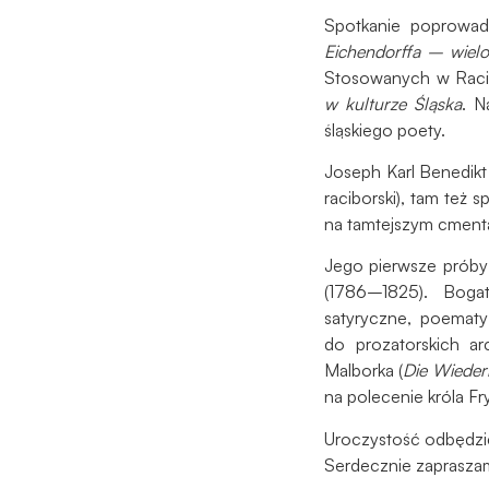
Spotkanie poprowa
Eichendorffa – wiel
Stosowanych w Rac
w kulturze Śląska
. N
śląskiego poety.
Joseph Karl Benedikt
raciborski), tam też 
na tamtejszym cment
Jego pierwsze próby
(1786–1825). Bogat
satyryczne, poematy 
do prozatorskich ar
Malborka (
Die Wieder
na polecenie króla Fr
Uroczystość odbędzi
Serdecznie zaprasza