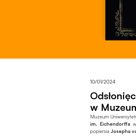
10/01/2024
Odsłonięc
w Muzeu
Muzeum Uniwersytet
im. Eichendorffa
w
popiersia
Josepha v