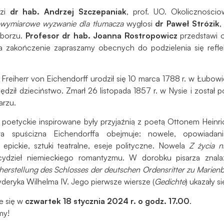
Aby nasza
dzi
dr hab. Andrzej Szczepaniak
, prof. UO. Okoliczności
strona
owymiarowe wyzwanie dla tłumacza
wygłosi
dr Paweł Strózik
,
internetowa
iborzu.
Profesor dr hab. Joanna Rostropowicz
przedstawi 
działała jak
a zakończenie zapraszamy obecnych do podzielenia się refle
najlepiej
podczas
twojego
 Freiherr von Eichendorff urodził się 10 marca 1788 r. w Łubow
przejścia na nią.
spędził dzieciństwo. Zmarł 26 listopada 1857 r. w Nysie i zost
Jeśli odrzucisz
arzu.
te pliki cookie,
niektóre funkcje
 poetyckie inspirowane były przyjaźnią z poetą Ottonem Hei
znikną ze strony
a spuścizna Eichendorffa obejmuje: nowele, opowiadania
internetowej.
epickie, sztuki teatralne, eseje polityczne. Nowela
Z życia n
cydzieł niemieckiego romantyzmu. W dorobku pisarza znalazł
herstellung des Schlosses der deutschen Ordensritter zu Marien
Marketing
yderyka Wilhelma IV. Jego pierwsze wiersze (
Gedichte
) ukazały s
Udostępniając
swoje
e się w
czwartek 18 stycznia 2024 r. o godz. 17.00
.
zainteresowania i
my!
zachowania