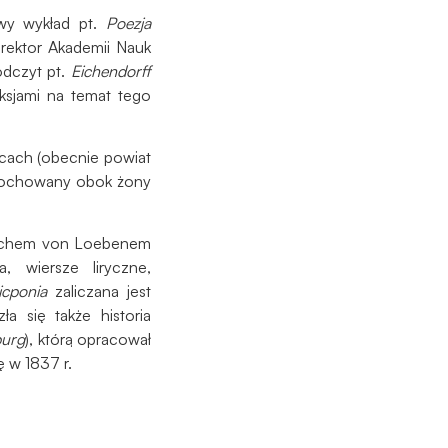
owy wykład pt.
Poezja
 rektor Akademii Nauk
odczyt pt.
Eichendorff
ksjami na temat tego
icach (obecnie powiat
ał pochowany obok żony
nrichem von Loebenem
, wiersze liryczne,
icponia
zaliczana jest
a się także historia
burg
), którą opracował
ię w 1837 r.