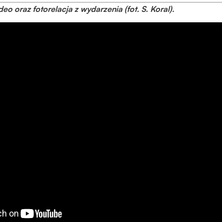
podczas
eo oraz fotorelacja z wydarzenia (fot. S. Koral).
odwiedzania naszej
strony, zwiększasz
szansę na
zobaczenie
spersonalizowanych
treści i ofert.