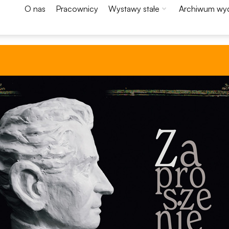
O nas
Pracownicy
Wystawy stałe
Archiwum wy
Konieczne
Te pliki cookie
nie są
opcjonalne. Są
one potrzebne